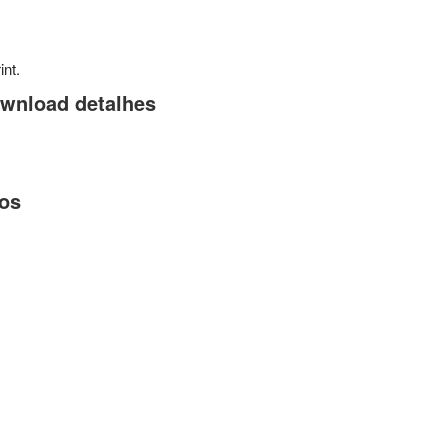
nt.
ownload detalhes
dos